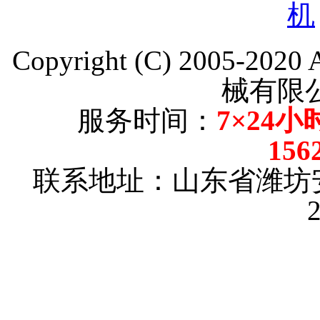
机
Copyright (C) 2005-202
械有限
服务时间：
7×24小
156
联系地址：山东省潍坊