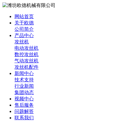
网站首页
关于欧德
公司简介
产品中心
攻丝机
电动攻丝机
数控攻丝机
气动攻丝机
攻丝机配件
新闻中心
技术支持
行业新闻
集团动态
视频中心
售后服务
问题解答
联系我们