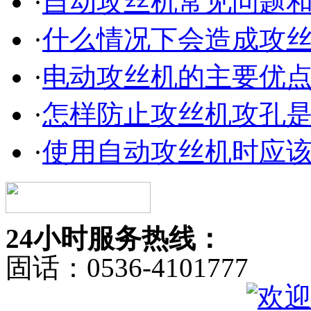
·
自动攻丝机常见问题
·
什么情况下会造成攻
·
电动攻丝机的主要优
·
怎样防止攻丝机攻孔
·
使用自动攻丝机时应
24小时服务热线：
固话：0536-4101777