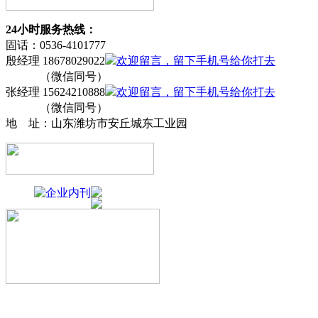
24小时服务热线：
固话：0536-4101777
殷经理 18678029022
（微信同号）
张经理 15624210888
（微信同号）
地 址：山东潍坊市安丘城东工业园