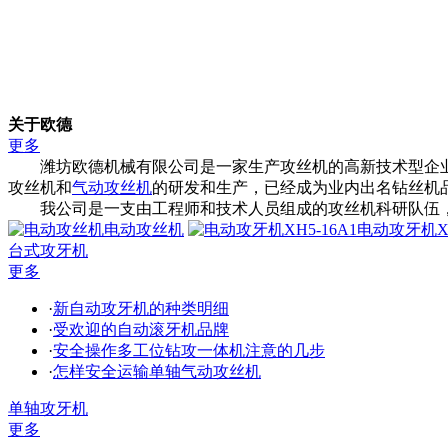
关于欧德
更多
潍坊欧德机械有限公司是一家生产攻丝机的高新技术型企业
攻丝机和
气动攻丝机
的研发和生产，已经成为业内出名钻丝机
我公司是一支由工程师和技术人员组成的攻丝机科研队伍，公
电动攻丝机
电动攻牙机XH
台式攻牙机
更多
·
新自动攻牙机的种类明细
·
受欢迎的自动滚牙机品牌
·
安全操作多工位钻攻一体机注意的几步
·
怎样安全运输单轴气动攻丝机
单轴攻牙机
更多