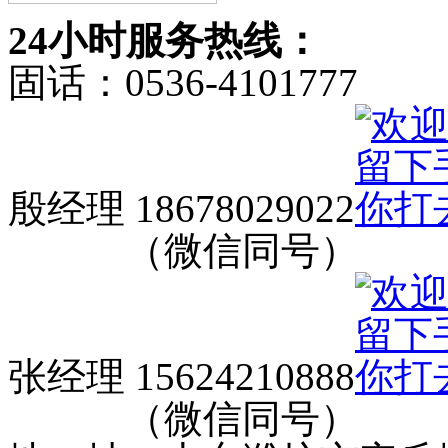
24小时服务热线：
固话：0536-4101777
殷经理 18678029022
（微信同号）
张经理 15624210888
（微信同号）