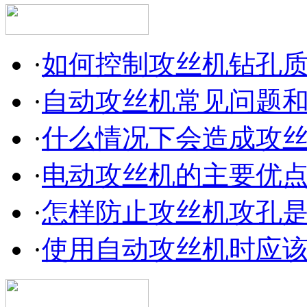
·
如何控制攻丝机钻孔
·
自动攻丝机常见问题
·
什么情况下会造成攻
·
电动攻丝机的主要优
·
怎样防止攻丝机攻孔
·
使用自动攻丝机时应