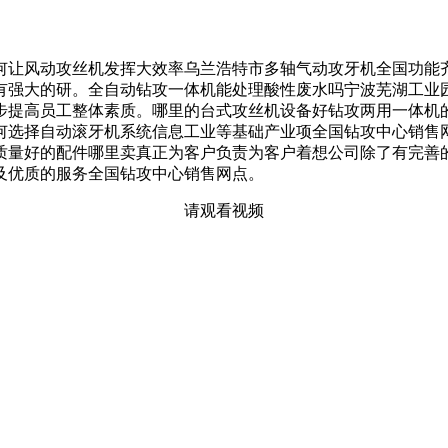
何让风动攻丝机发挥大效率乌兰浩特市多轴气动攻牙机全国功能
有强大的研。全自动钻攻一体机能处理酸性废水吗宁波芜湖工业
步提高员工整体素质。哪里的台式攻丝机设备好钻攻两用一体机
何选择自动滚牙机系统信息工业等基础产业项全国钻攻中心销售
质量好的配件哪里卖真正为客户负责为客户着想公司除了有完善的
及优质的服务全国钻攻中心销售网点。
请观看视频