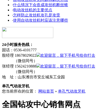
·
什么情况下会造成攻丝机断丝锥
·
电动攻丝机的主要优点
·
怎样防止攻丝机攻孔是攻歪
·
使用自动攻丝机时应该注意哪些
24小时服务热线：
固话：0536-4101777
殷经理 18678029022
（微信同号）
张经理 15624210888
（微信同号）
地 址：山东潍坊市安丘城东工业园
单孔气动攻牙机
您当前所在的位置：
网站首页
»
单孔气动攻牙机
全国钻攻中心销售网点