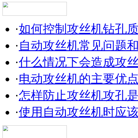
·
如何控制攻丝机钻孔
·
自动攻丝机常见问题
·
什么情况下会造成攻
·
电动攻丝机的主要优
·
怎样防止攻丝机攻孔
·
使用自动攻丝机时应