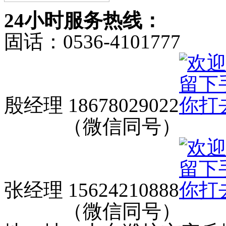
24小时服务热线：
固话：0536-4101777
殷经理 18678029022
（微信同号）
张经理 15624210888
（微信同号）