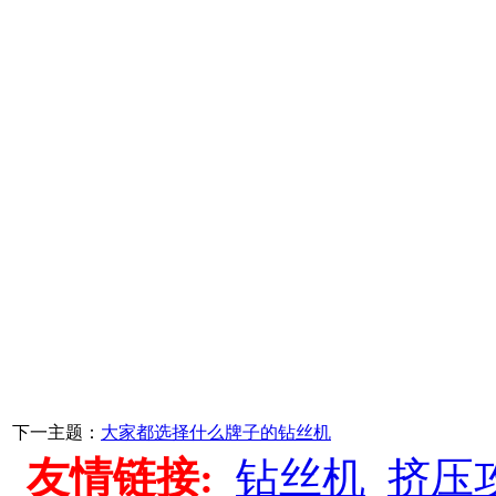
下一主题：
大家都选择什么牌子的钻丝机
友情链接:
钻丝机
挤压