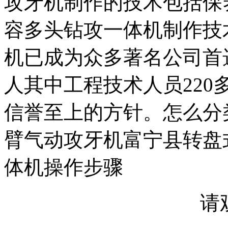
攻牙机制作的技术包括保
容多头钻攻一体机制作技
机已成为众多著名公司首选
人其中工程技术人员22
信誉至上的方针。怎么分
臂气动攻牙机富宁县转盘
体机操作步骤
请