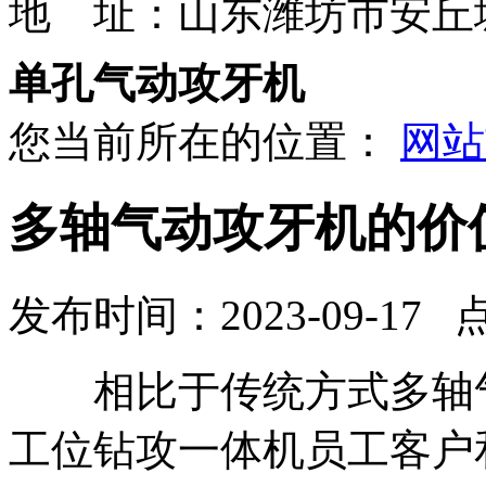
地 址：山东潍坊市安丘
单孔气动攻牙机
您当前所在的位置：
网站
多轴气动攻牙机的价
发布时间：2023-09-17 
相比于传统方式多轴气
工位钻攻一体机员工客户