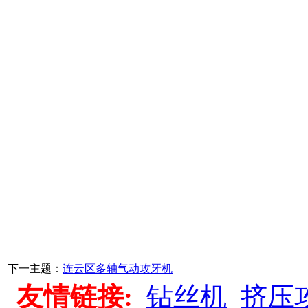
下一主题：
连云区多轴气动攻牙机
友情链接:
钻丝机
挤压