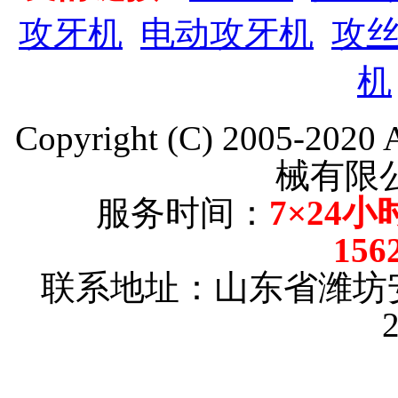
攻牙机
电动攻牙机
攻
机
Copyright (C) 2005-202
械有限
服务时间：
7×24小
156
联系地址：山东省潍坊